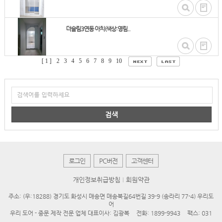
더슬림3연동 아치(색상:영림..
[ 1 ]
2
3
4
5
6
7
8
9
10
검색
로그인
PC버전
고객센터
개인정보취급방침
회원약관
주소: (우:18288) 경기도 화성시 매송면 매송북길64번길 39-9 (송라리 77-4) 우리도
어
우리 도어 - 중문 제작 전문 업체 대표이사: 김광복
전화: 1899-9943
팩스: 031