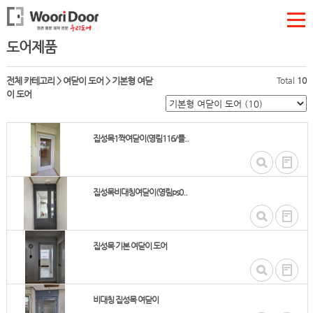
도어제품
전체 카테고리
>
여닫이 도어
>
기본형 여닫
Total
10
이 도어
집성목1짝여닫이(영림116/플..
집성목비대칭여닫이(영림ps0..
집성목 기본 여닫이 도어
비대칭 집성목 여닫이