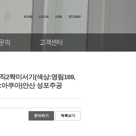
HOME
LOGIN
JOIN
SITEMAP
직2짝미서기(색상:영림169,
:아쿠아)안산 성포주공
문의하기
목록보기