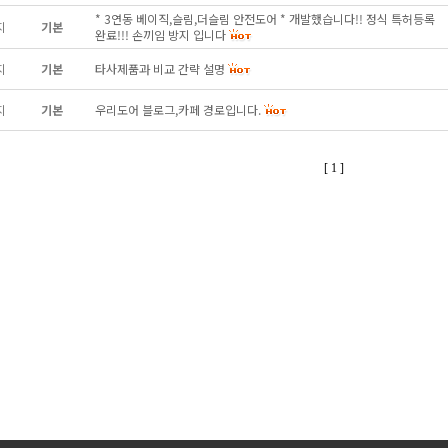
* 3연동 베이직,슬림,더슬림 안전도어 * 개발했습니다!! 정식 특허등록
지
기본
완료!!! 손끼임 방지 입니다
지
기본
타사제품과 비교 간략 설명
지
기본
우리도어 블로그,카페 경로입니다.
[ 1 ]