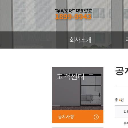
r
공
고객센터
총
건
4
번
공지사항
공