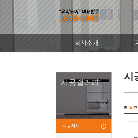
r
시
시공갤러리
총
건
104
시공사례