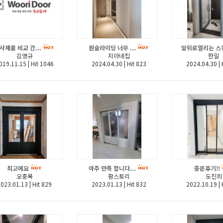
사제품 비교 간...
원슬라이딩 너무 ...
앞뒤로열리는 스윙
김영규
지아네집
한일
019.11.15
|
Hit 1046
2024.04.30
|
Hit 823
2024.04.30
|
H
최고에요
아주 만족 합니다...
중문후기!!
오충복
팜스토리
도진희
2023.01.13
|
Hit 829
2023.01.13
|
Hit 832
2022.10.19
|
H