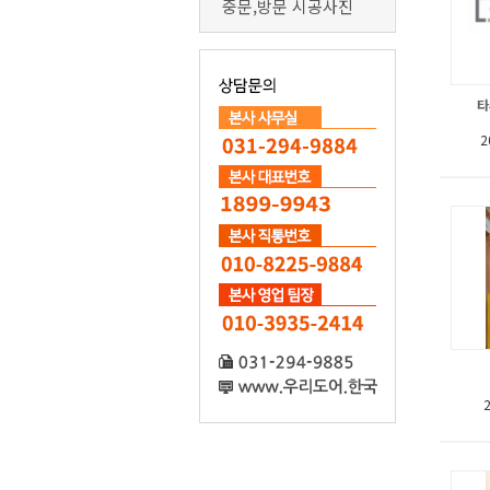
중문,방문 시공사진
타
2