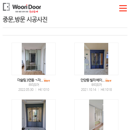
중문,방문 시공사진
더슬림 3연동 ㄱ자...
안양동 빌라 베이...
우리도어
우리도어
2022.05.30
|
Hit 1010
2021.10.14
|
Hit 1018