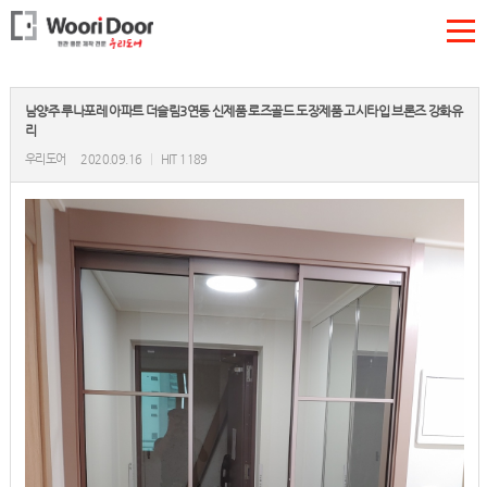
남양주 루나포레 아파트 더슬림3연동 신제품 로즈골드 도장제품 고시타입 브론즈 강화유
리
우리도어
2020.09.16
|
HIT 1189